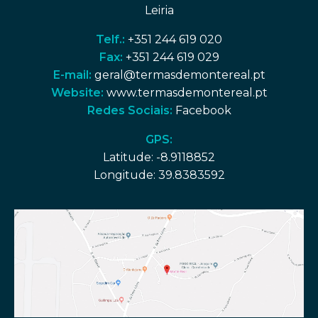
Leiria
Telf.:
+351 244 619 020
Fax:
+351 244 619 029
E-mail:
geral@termasdemontereal.pt
Website:
www.termasdemontereal.pt
Redes Sociais:
Facebook
GPS:
Latitude: -8.9118852
Longitude: 39.8383592