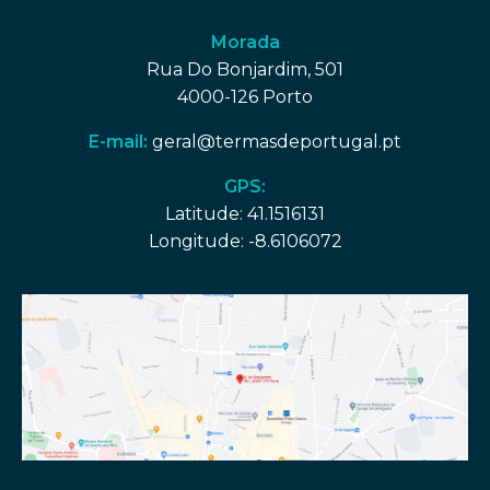
Morada
Rua Do Bonjardim, 501
4000-126 Porto
E-mail:
geral@termasdeportugal.pt
GPS:
Latitude: 41.1516131
Longitude: -8.6106072