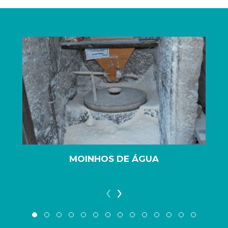
MOINHOS DE ÁGUA
‹
›